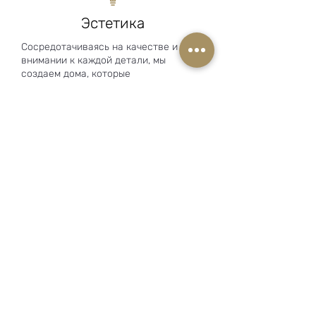
Эстетика
Сосредотачиваясь на качестве и
внимании к каждой детали, мы
создаем дома, которые
удовлетворяют желания каждого
клиента как по дизайну, так и по
функциональности.
Функциональность
Использование энергоэффективных
материалов, умных технологий для
дома и индивидуальные пожелания
клиента делают здание уникальным
для каждого клиента по его
функциональности.