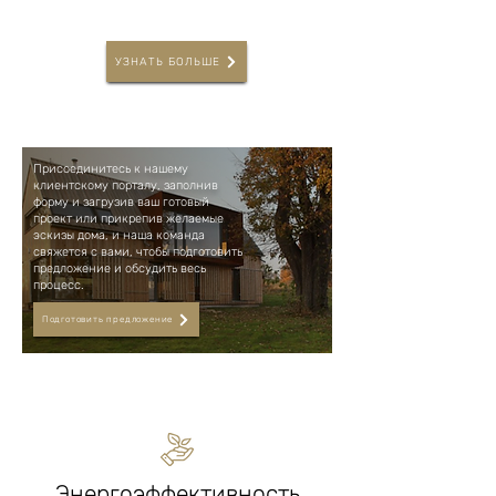
УЗНАТЬ БОЛЬШЕ
Присоединитесь к нашему
клиентскому порталу, заполнив
форму и загрузив ваш готовый
проект или прикрепив желаемые
эскизы дома, и наша команда
свяжется с вами, чтобы подготовить
предложение и обсудить весь
процесс.
Подготовить предложение
Энергоэффективность