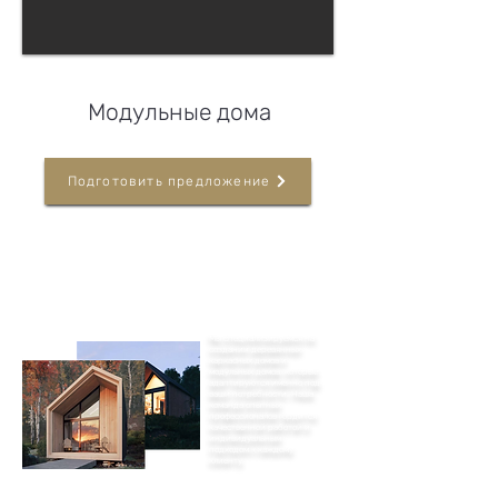
Модульные дома
Подготовить предложение
Мы специализируемся на
создании деревянных
каркасных домов и
модульных домов, которые
адаптируются именно под
ваши потребности. Наша
команда опытных
профессионалов гордится
качественной работой и
индивидуальным
подходом к каждому
клиенту.