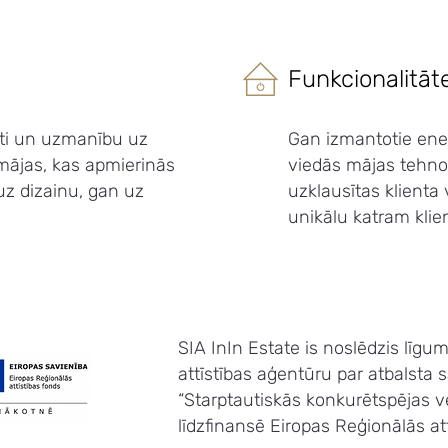
Funkcionalitāt
āti un uzmanību uz
Gan izmantotie ener
mājas, kas apmierinās
viedās mājas tehnol
uz dizainu, gan uz
uzklausītas klient
unikālu katram klie
SIA InIn Estate is noslēdzis līgum
attīstības aģentūru par atbals
“Starptautiskās konkurētspējas v
līdzfinansē Eiropas Reģionālās att