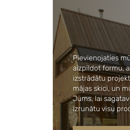
Pievienojaties mū
aizpildot formu, 
izstrādātu projek
mājas skici, un 
Jums, lai sagata
izrunātu visu pro