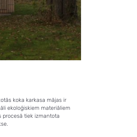
žotās koka karkasa mājas ir
li ekoloģiskiem materiāliem
s procesā tiek izmantota
kse.