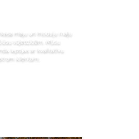
arkasa māju un moduļu māju
i Jūsu vajadzībām. Mūsu
a lepojas ar kvalitatīvu
katram klientam.