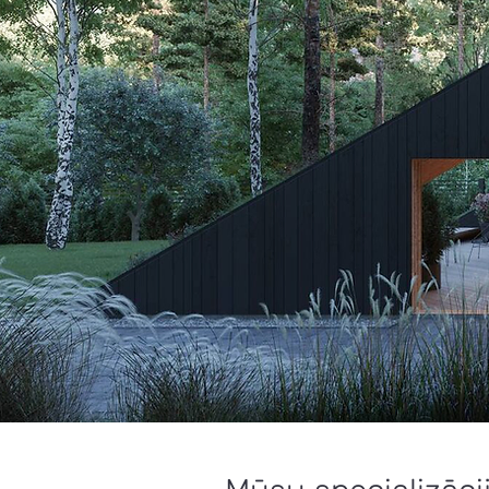
klienta velm
ei, ideālu 
ilgmūžību.