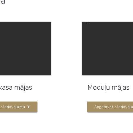
ja
kasa mājas
Moduļu mājas
 piedāvājumu
Sagatavot piedāvāj