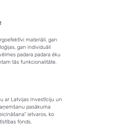
e
goefektīvi materiāli, gan
oģijas, gan individuāli
a vēlmes padara padara ēku
ntam tās funkcionalitāte.
u ar Latvijas Investīciju un
ta saņemšanu pasākuma
eicināšana” ietvaros, ko
īstības fonds.