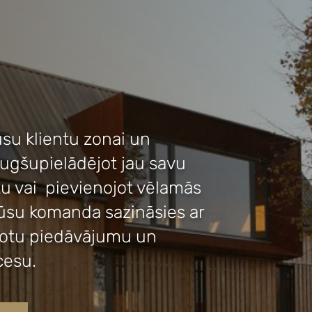
su klientu zonai un
augšupielādējot jau savu
tu vai pievienojot vēlamās
mūsu komanda sazināsies ar
votu piedāvājumu un
cesu.