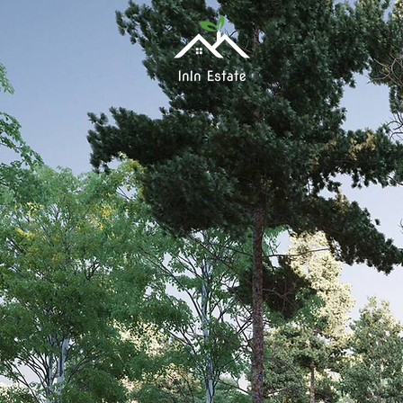
InIn Estate
- proje
būvniecīb
a.
Mūsu individuāli proje
koka karkasa mājas, pi