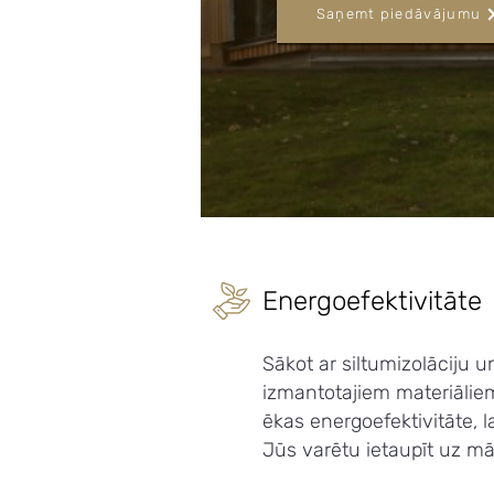
Saņemt piedāvājumu
Energoefektivitāte
Sākot ar siltumizolāciju u
izmantotajiem materiāliem,
ēkas energoefektivitāte, la
Jūs varētu ietaupīt uz mā