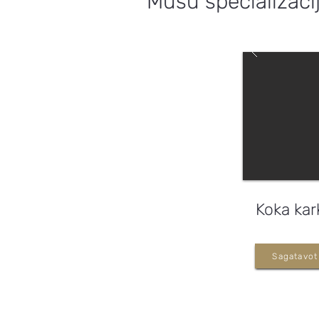
Mūsu specializāci
Koka kar
Sagatavot