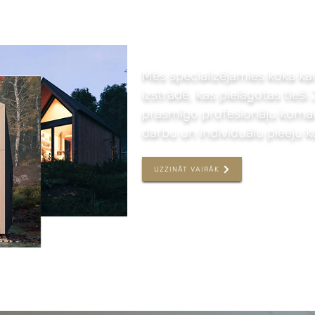
Mēs specializējamies koka k
izstrādē, kas pielāgotas tieš
prasmīgo profesionāļu komand
darbu un individuālu pieeju 
UZZINĀT VAIRĀK