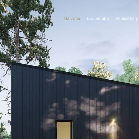
Galvenā
Būvniecība
Realizētie p
ktēšana, ražošana,
ktētās un būvētās
edāvā dizainu kat
ra