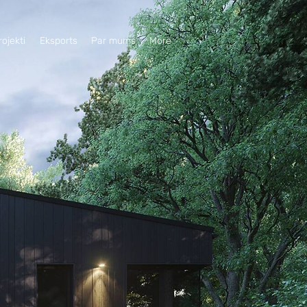
rojekti
Eksports
Par mums
More