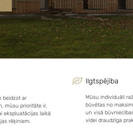
Ilgtspējība
Mūsu individuāli ra
n beidzot ar
būvētas no maksimā
 mūsu prioritāte ir,
un visā būvniecība
i ekspluatācijas laikā
videi draudzīga pra
jas rēķiniem.