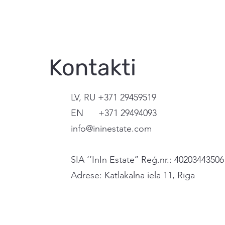
Kontakti
LV, RU +371 29459519
EN +371 29494093
info@ininestate.com
SIA ‘’InIn Estate’’ Reģ.nr.: 40203443506
Adrese: Katlakalna iela 11, Rīga